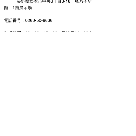
　　　長野県松本市中央3丁目3-18　鳥乃子新
館　1階展示場　
電話番号：0263-50-6636
営業時間：10：00～17：30（最終日14：00ま
で）　会期中無休
-------------------------------------------------------------
----------------------------
信州の松本市中町通りにある鳥乃子（株式会社
斉藤漆芸）の公式サイトです。
木や漆を活かした漆芸作品を中心に様々なライ
フスタイルにあった工芸品を提供しています。
〒390-0811
長野県松本市中央3-2-11
tel/fax
0263-50-6636