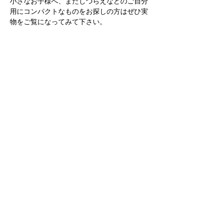
小さなお子様へ、またしつらえなどのご自分
用にコンパクトなものをお探しの方はぜひ実
物をご覧になってみて下さい。
Next
Previous
信州の松本市中町通りにある鳥乃子（株式会社
斉藤漆芸）の公式サイトです。
木や漆を活かした漆芸作品を中心に様々なライ