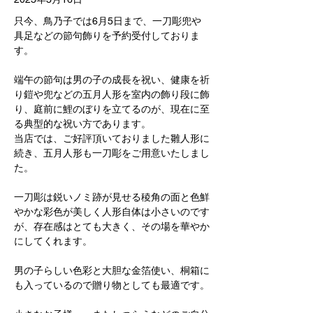
只今、鳥乃子では6月5日まで、一刀彫兜や
具足などの節句飾りを予約受付しておりま
す。
端午の節句は男の子の成長を祝い、健康を祈
り鎧や兜などの五月人形を室内の飾り段に飾
り、庭前に鯉のぼりを立てるのが、現在に至
る典型的な祝い方であります。
当店では、ご好評頂いておりました雛人形に
続き、五月人形も一刀彫をご用意いたしまし
た。
一刀彫は鋭いノミ跡が見せる稜角の面と色鮮
やかな彩色が美しく人形自体は小さいのです
が、存在感はとても大きく、その場を華やか
にしてくれます。
男の子らしい色彩と大胆な金箔使い、桐箱に
も入っているので贈り物としても最適です。